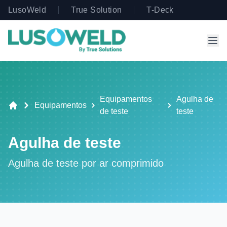
LusoWeld
True Solution
T-Deck
Equipamentos
Agulha de
Equipamentos
de teste
teste
Agulha de teste
Agulha de teste por ar comprimido