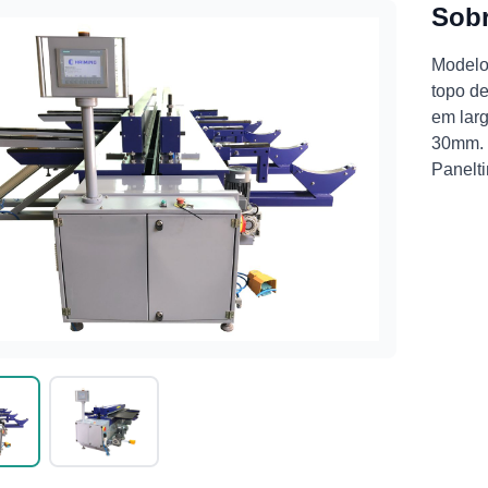
Sobr
Modelo
topo d
em lar
30mm. 
Panelt