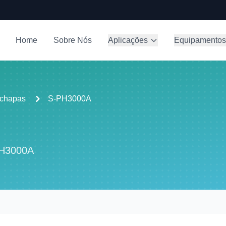
Home
Sobre Nós
Aplicações
Equipamentos
 chapas
S-PH3000A
PH3000A