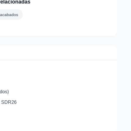
relacionadas
 acabados
dos)
7, SDR26