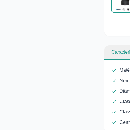
Caracterí
Maté
Norm
Diâm
Clas
Clas
Cert