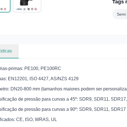
Tags 
Semi
sticas
rias-primas: PE100, PE100RC
as: EN12201, ISO 4427, AS/NZS 4129
etro: DN20-800 mm (tamanhos maiores podem ser personaliza
sificação de pressão para curvas a 45º: SDR9, SDR11, SDR1
sificação de pressão para curvas a 90º: SDR9, SDR11, SDR17
ificados: CE, ISO, WRAS, UL