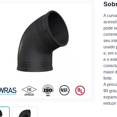
Sobr
A curva
acessór
pode s
corrent
seu int
usado p
e, em s
e o ext
conecta
maior d
forte.
A princ
90 gra
expans
reduzir