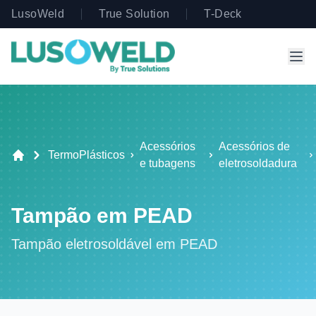
LusoWeld
True Solution
T-Deck
Acessórios
Acessórios de
TermoPlásticos
e tubagens
eletrosoldadura
Tampão em PEAD
Tampão eletrosoldável em PEAD